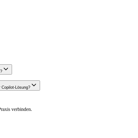
n?
 Copilot-Lösung?
raxis verbinden.