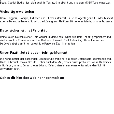
Beste: Copilot Studio lässt sich auch in Teams, SharePoint und anderen M365-Tools einsetzen.
Vielseitig erweiterbar
Dank Triggern, Prompts, Aktionen und Themen steuerst Du Deine Agents gezielt – oder bindest
externe Datenquellen ein. So wird die Lösung zur Plattform für automatisierte, smarte Prozesse.
Datensicherheit hat Priorität
Deine Daten bleiben sicher – sie werden in derselben Region wie Dein Tenant gespeichert und
sind sowohl in Transit als auch at Rest verschlüsselt. Die lokalen Zugriffsrechte werden
berücksichtigt, damit nur berechtigte Personen Zugriff erhalten.
Unser Fazit: Jetzt ist der richtige Moment
Die Kombination der passenden Lizenzierung mit einer sauberen Datenbasis ist entscheidend.
Und: Es braucht etwas Geduld – aber auch den Mut, Neues auszuprobieren. Wenn Du beides
mitbringst, kannst Du mit dieser Lösung Dein Unternehmen einen entscheidenden Schritt
vorwärtsbringen.
Schau dir hier das Webinar nochmals an