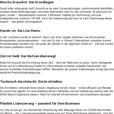
Was Du brauchst: Die Grundlagen
Damit alles reibungslos läuft, braucht es ein paar Voraussetzungen: synchronisierte Identitäten,
saubere lokale Berechtigungen und einen dedizierten User für den Connector. Es gibt auch ein
paar Limiten – beispielsweise maximal 5 Millionen Objekte pro Verbindung und eine
Dateigrösse von maximal 100 MB. Auch die Indexierungszeit kann je nach Datenmenge etwas
dauern – das gehört mit eingeplant.
Hands-on: Die Live-Demo
In der Live-Demo wurde es konkret: Heinz und Artur zeigten detailliert, wie die einzelnen
Komponenten zusammenspielen – und wie Du das in Deinem Unternehmen umsetzen kannst.
Praxisbeispiele machten klar, wie gross der Nutzen in der täglichen Arbeit ist – und wie schnell
Du davon profitieren kannst.
Zeit ist Geld: Der Nutzen überwiegt
Natürlich braucht die Einrichtung etwas Zeit – doch der Mehrwert ist gross. Dank intelligenter
Suche und KI-Unterstützung findest Du Informationen schneller, arbeitest fokussierter und
kannst fundiertere Entscheidungen treffen. Besonders bei grossen Datenmengen bringt das eine
deutliche Produktivitätssteigerung.
Technisch durchdacht: Die Architektur
Die Architektur verbindet Deine lokale Umgebung mit der Cloud – sicher, effizient und flexibel.
Du kannst die Agents auf verschiedenen Servern betreiben und die Indexierung zentral über die
M365 Search Experience steuern. Ideal für hybride Infrastrukturen und skalierbare Lösungen.
Flexible Lizenzierung – passend für Dein Business
Ob „Pay-as-you-go“ mit monatlicher Abrechnung oder Message Packs mit 25’000 Nachrichten
pro Monat – die Lizenzierungsmodelle lassen sich auf Deine Bedürfnisse abstimmen. Und das