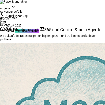
Angebot
Anwendungsfälle
Zurück zum Blog
Unternehmen
Copilot
Blog
Assessment
7. April 2025
Lokale Fileshares mit M365 und Copilot Studio Agents
DE
Termin vereinbaren
Die Zukunft der Datenintegration beginnt jetzt – und Du kannst direkt davon
profitieren.